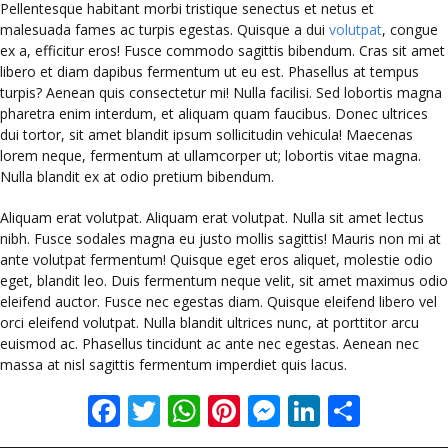
Pellentesque habitant morbi tristique senectus et netus et
malesuada fames ac turpis egestas. Quisque a dui
volutpat
, congue
ex a, efficitur eros! Fusce commodo sagittis bibendum. Cras sit amet
libero et diam dapibus fermentum ut eu est. Phasellus at tempus
turpis? Aenean quis consectetur mi! Nulla facilisi. Sed lobortis magna
pharetra enim interdum, et aliquam quam faucibus. Donec ultrices
dui tortor, sit amet blandit ipsum sollicitudin vehicula! Maecenas
lorem neque, fermentum at ullamcorper ut; lobortis vitae magna.
Nulla blandit ex at odio pretium bibendum.
Aliquam erat volutpat. Aliquam erat volutpat. Nulla sit amet lectus
nibh. Fusce sodales magna eu justo mollis sagittis! Mauris non mi at
ante volutpat fermentum! Quisque eget eros aliquet, molestie odio
eget, blandit leo. Duis fermentum neque velit, sit amet maximus odio
eleifend auctor. Fusce nec egestas diam. Quisque eleifend libero vel
orci eleifend volutpat. Nulla blandit ultrices nunc, at porttitor arcu
euismod ac. Phasellus tincidunt ac ante nec egestas. Aenean nec
massa at nisl sagittis fermentum imperdiet quis lacus.
Facebook
Twitter
WhatsApp
Pinterest
Messenger
LinkedI
Share