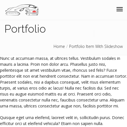
Portfolio
ACASA
FOLIE AUTO
Home
Portfolio Item With Slideshow
SERVICII AUTO
Nunc ut accumsan massa, at ultrices tellus. Vestibulum sodales in
mauris a lacinia. Proin non dolor arcu. Phasellus justo nisi,
FOLII CLADIRI
pellentesque sit amet vestibulum vitae, rhoncus sed felis? Fusce
porttitor elit non erat hendrerit consectetur. Nam in accumsan tortor.
GALERIE FOTO
Praesent sodales, nisi a dapibus consequat, velit risus elementum
turpis, at varius eros odio ac lacus! Nulla nec facilisis dui. Sed nec
CONTACT
risus eu augue euismod mattis eu at orci. Praesent orci odio,
venenatis consectetur nulla nec, faucibus consectetur urna. Aliquam
SUNA ACUM
urna massa, ultrices consectetur augue non, facilisis porttitor mi.
Quisque eget urna eleifend, laoreet velit in, sollicitudin purus. Donec
efficitur orci ut eleifend vehicula? Etiam non sapien nulla.